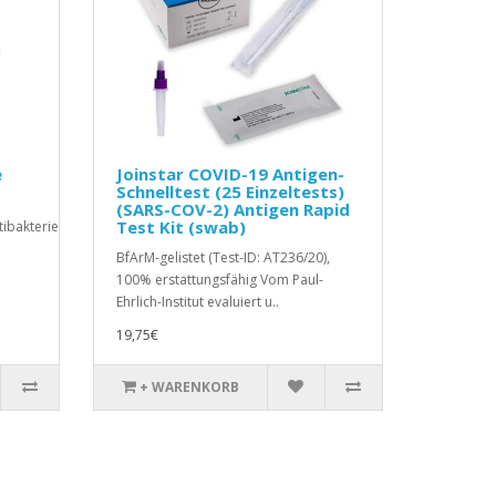
e
Joinstar COVID-19 Antigen-
Schnelltest (25 Einzeltests)
(SARS-COV-2) Antigen Rapid
Test Kit (swab)
bakteriell der
BfArM-gelistet (Test-ID: AT236/20),
100% erstattungsfähig Vom Paul-
Ehrlich-Institut evaluiert u..
19,75€
+ WARENKORB