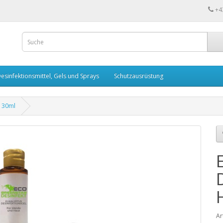
+4
esinfektionsmittel, Gels und Sprays
Schutzausrüstung
 30ml
Ar