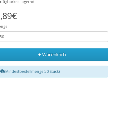
rfügbarkeitLagernd
,89€
enge
+ Warenkorb
(Mindestbestellmenge 50 Stück)