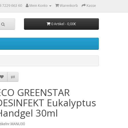
3 7229 663 60
Mein Konto
Warenkorb
Kasse
0 Artikel - 0,00€
ECO GREENSTAR
DESINFEKT Eukalyptus
Handgel 30ml
tikelnr.MANU30