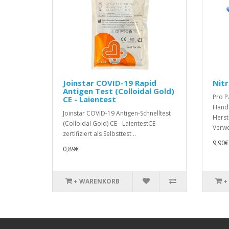
Joinstar COVID-19 Rapid
Nitr
Antigen Test (Colloidal Gold)
Pro Pa
CE - Laientest
Hand
Joinstar COVID-19 Antigen-Schnelltest
Herst
(Colloidal Gold) CE - LaientestCE-
Verwe
zertifiziert als Selbsttest ..
9,90€
0,89€
+ WARENKORB
+