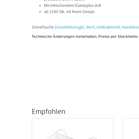
Mit erfrischendem Eukalyptus duft
ab 2100 Stk. mit Ihrem Design
Schnellsuche
Desinfektionsgel
,
Steril
,
Antibakteriell
,
Handdesin
Technische Änderungen vorbeha
lten. Preise per Stück/netto
Empfohlen