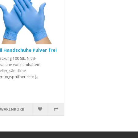
il Handschuhe Pulver frei
ckung 100 Stk. Nitril-
schuhe von namhaftem
eller, sämtliche
rtungsprüfberichte (..
 WARENKORB