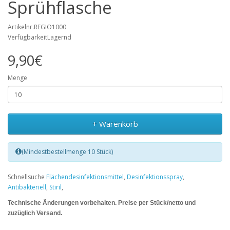
Sprühflasche
Artikelnr.REGIO1000
VerfügbarkeitLagernd
9,90€
Menge
+ Warenkorb
(Mindestbestellmenge 10 Stück)
Schnellsuche
Flächendesinfektionsmittel
,
Desinfektionsspray
,
Antibakteriell
,
Stiril
,
Technische Änderungen vorbeha
lten. Preise per Stück/netto und
zuzüglich Versand.